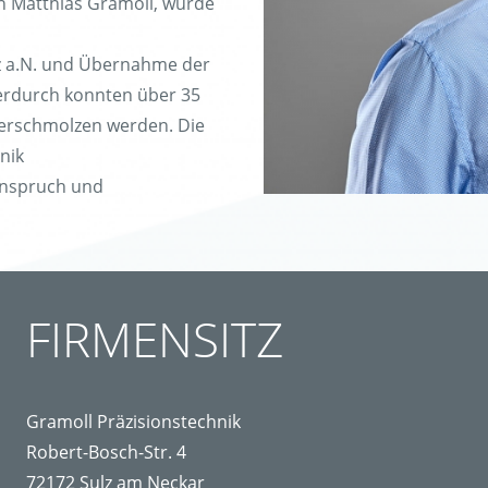
rn Matthias Gramoll, wurde
lz a.N. und Übernahme der
ierdurch konnten über 35
 verschmolzen werden. Die
nik
sanspruch und
FIRMENSITZ
Gramoll Präzisionstechnik
Robert-Bosch-Str. 4
72172 Sulz am Neckar