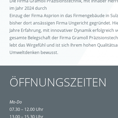
Die Firma Gramoll Präzisionstechnik, mit Inhaber Her
im Jahr 2024 durch
Einzug der Firma Asprion in das Firmengebäude in Su
bisher dort ansässigen Firma Ungericht gegründet. H
Jahre Erfahrung, mit innovativer Dynamik erfolgreich
gesamte Belegschaft der Firma Gramoll Präzisionstech
lebt das Wirgefühl und ist sich Ihrem hohen Qualität
Umweltdenken bewusst.
ÖFFNUNGSZEITEN
Mo-Do
07.30 – 12.00 Uhr
13.00 – 15.30 Uhr